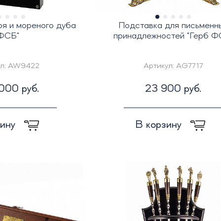
ря и мореного дуба
Подставка для письменн
ФСБ"
принадлежностей "Герб Ф
л:
AW9422
Артикул:
AG7717
000 руб.
23 900 руб.
зину
В корзину