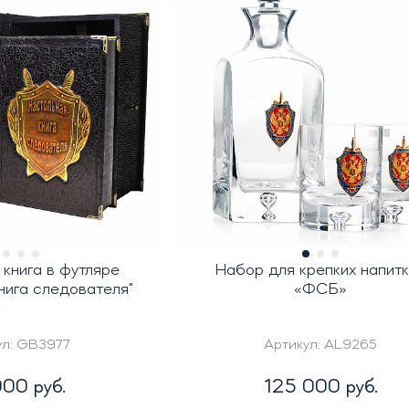
книга в футляре
Набор для крепких напит
нига следователя"
«ФСБ»
ул:
GB3977
Артикул:
AL9265
00 руб.
125 000 руб.