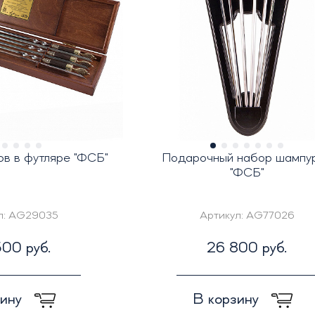
в в футляре "ФСБ"
Подарочный набор шампу
"ФСБ"
л:
AG29035
Артикул:
AG77026
00 руб.
26 800 руб.
зину
В корзину