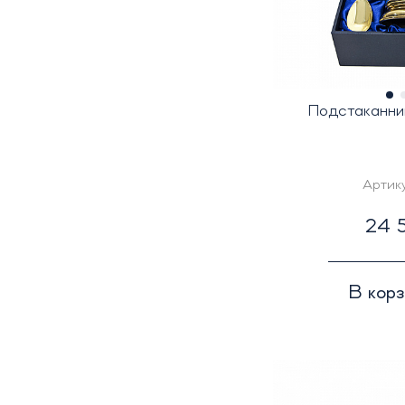
Подстаканни
Артик
24 5
В кор