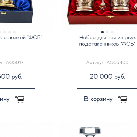
к с ложкой "ФСБ"
Набор для чая из двух
подстаканников "ФСБ"
ул:
AG5017
Артикул:
AG55400
00 руб.
20 000 руб.
зину
В корзину