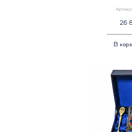
Артику
26 8
В кор