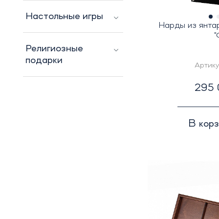
Настольные игры
Нарды из янта
"
Религиозные
подарки
Артику
295 
В кор