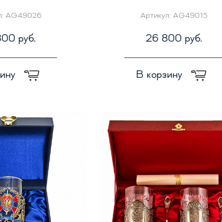
л:
AG49026
Артикул:
AG49015
00 руб.
26 800 руб.
зину
В корзину