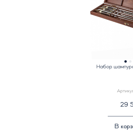
Набор шампуро
Артику
29 5
В кор