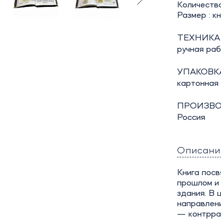
Количество
Размер : к
ТЕХНИКА
ручная ра
УПАКОВКА
картонная
ПРОИЗВО
Россия
Описани
Книга посв
прошлом и 
здания. В
направлен
— контрра