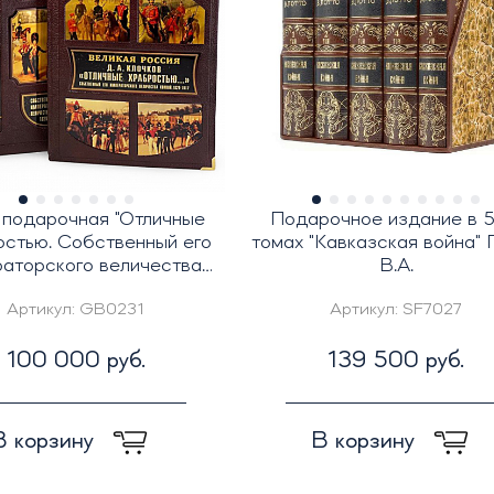
 подарочная "Отличные
Подарочное издание в 5
остью. Собственный его
томах "Кавказская война" 
аторского величества
В.А.
конвой"
Артикул:
GB0231
Артикул:
SF7027
100 000 руб.
139 500 руб.
В корзину
В корзину