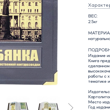
Характе
ВЕС:
2.5кг
МАТЕРИА
натуральн
ПОДРОБН
Издание и
Книга пред
сделанном 
высококач
работы с 
тематике и
Издательст
Картолито
Место изд
Год издани