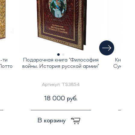
-ти
Подарочная книга "Философия
Книга в
Потто
войны. История русской армии"
Сунь-Цзы
вели
Артикул:
TS3854
Ар
18 000 руб.
7
В корзину
В к