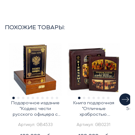
ПОХОЖИЕ ТОВАРЫ:
Подарочное издание
Книга подарочная
Под
"Кодекс чести
"Отличные
5-т
русского офицера с
храбростью.
в
иконой св. Георгий
Собственный его
Артикул:
GB4533
Артикул:
GB0231
Победоносец"
императорского
величества конвой"