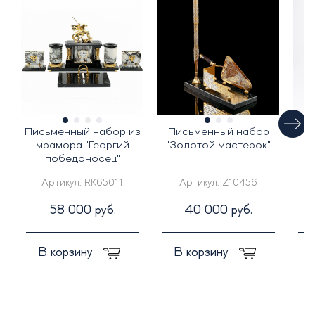
Письменный набор из
Письменный набор
мрамора "Георгий
"Золотой мастерок"
победоносец"
п
Артикул:
RK65011
Артикул:
Z10456
58 000 руб.
40 000 руб.
В корзину
В корзину