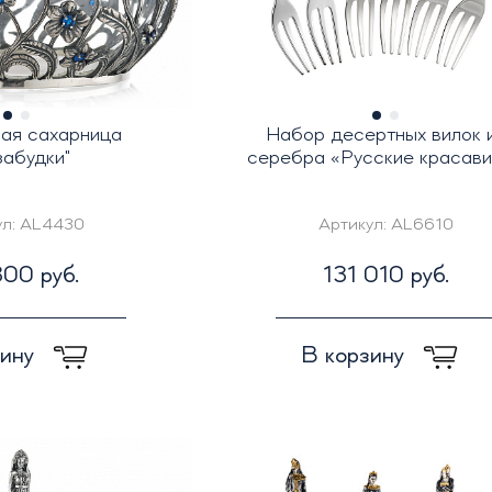
ая сахарница
Набор десертных вилок 
забудки"
серебра «Русские красав
ул:
AL4430
Артикул:
AL6610
00 руб.
131 010 руб.
зину
В корзину