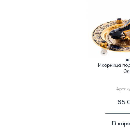
Икорница под
Зл
Артик
65 0
В кор