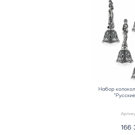
Набор колокол
"Русски
Артик
166 