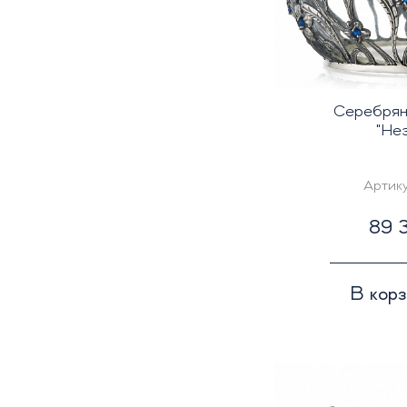
Серебрян
"Не
Артик
89 3
В кор