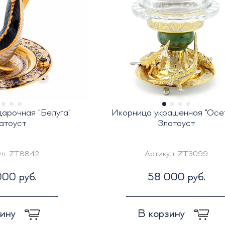
арочная "Белуга"
Икорница украшенная "Осе
атоуст
Златоуст
ул:
ZT8842
Артикул:
ZT3099
00 руб.
58 000 руб.
зину
В корзину