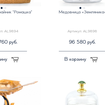
чайник "Ромашка"
Медовница «Земляника
ул:
AL9894
Артикул:
AL9898
760 руб.
96 580 руб.
зину
В корзину