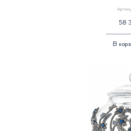
Артик
58 3
В кор