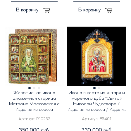
В корзину
В корзину
Живописная икона
Икона в киоте из янтаря и
Блаженная старица
мореного дуба "Святой
Матрона Московская с
Николай Чудотворец"
житийными сценами на
Изделия из дерева
Изделия из дерева / Изделия
из янтаря
кипарисе
Артикул:
R10232
Артикул:
E5401
350 000 руб.
330 000 руб.