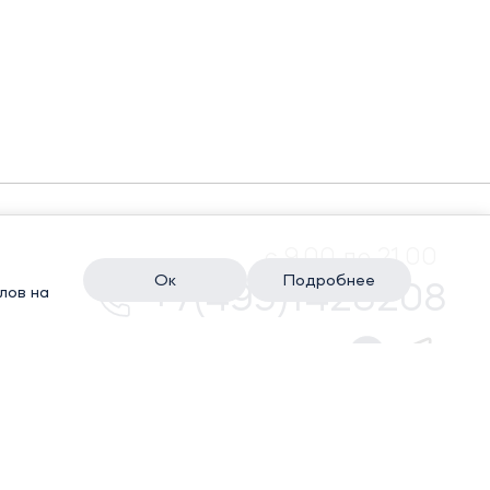
с 9.00 до 21.00
Ок
Подробнее
+7(495)1428208
лов на
КИ