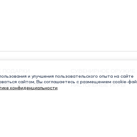
Е ПОДАРКИ
СУВЕНИРНОЕ ОРУЖИЕ
ользования и улучшения пользовательского опыта на сайте
оваться сайтом, Вы соглашаетесь с размещением cookie-фай
РНЫЕ ИЗДЕЛИЯ
НАСТОЛЬНЫЕ ИГРЫ
тике конфиденциальности
.
ЧНЫЕ КНИГИ
РЕЛИГИОЗНЫЕ ПОДАР
СТАТЬИ