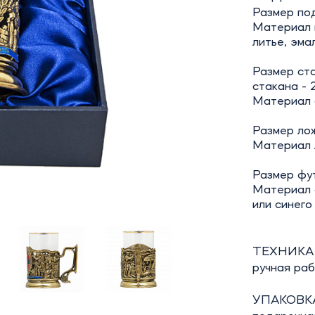
Размер под
Материал 
литье, эмал
Размер ста
стакана - 
Материал с
Размер лож
Материал л
Размер футл
Материал 
или синего
ТЕХНИКА
ручная ра
УПАКОВКА