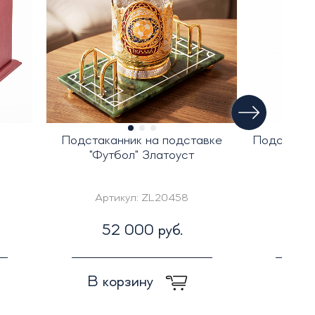
Подстаканник на подставке
Подстаканн
"Футбол" Златоуст
Артикул:
ZL20458
А
52 000 руб.
2
В корзину
В к