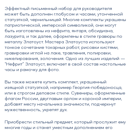
Эффектный письменный набор для руководителя
может быть дополнен глобусом и часами, утонченной
статуэткой, чернильницей. Многие комплекты украшены
патриотической, имперской символикой, они могут
быть изготовлены из нефрита, янтаря, обсидиана,
лазурита, и так далее, оформлены в стиле гравюры по
металлу Златоуст. Мастера Златоуста используют
тонкое сочетание токарных работ, рисовки кистями,
гравировки иглой на лаке, травления, полировки,
никелирования, золочения. Одно из лучших изделий —
“Нефрит” Златоуст, включает в свой состав настольные
часы и рамочку для фото.
Вы также можете купить комплект, украшенный
изящной статуэткой, например Георгия-победоносца,
или в строгом деловом стиле. Сувениры, оформленные
флагом России, двуглавым орлом и короной империи,
добавят месту начальника значимости, подчеркнут
мужественность, укрепят дух.
Приобрести стильный предмет, который прослужит ему
многие годы и станет уместным дополнением его