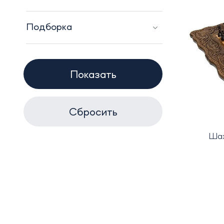
Дерево (
55
)
Подборка
Серебро (
1
)
23 февраля (
49
)
Восточные подарки (
28
)
Женщине (
2
)
Мужчине (
37
)
Символика России (
4
)
Юбилей (
23
)
Шах