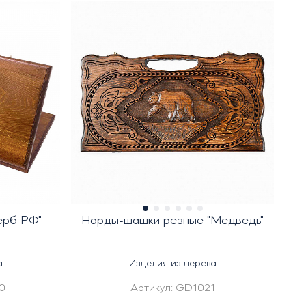
ерб РФ"
Нарды-шашки резные "Медведь"
а
Изделия из дерева
0
Артикул:
GD1021