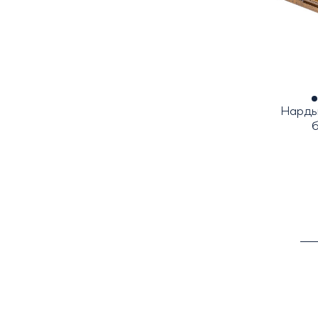
Нарды
б