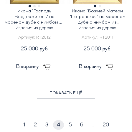
Икона "Господь
Икона "Божией Матери
Вседержитель" на
"Петровская" на мореном
мореном дубе с нимбом из
дубе с нимбом из
сусального золота в
сусального золота в
Изделия из дерева
Изделия из дерева
березовом киоте
березовом киоте
Артикул:
RT2012
Артикул:
RT2011
25 000 руб.
25 000 руб.
В корзину
В корзину
ПОКАЗАТЬ ЕЩЁ
1
2
3
4
5
6
...
20