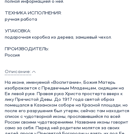
полной информацией о ней.
ТЕХНИКА ИСПОЛНЕНИЯ:
ручная работа
УПАКОВКА:
подарочная коробка из дерева, замшевый чехол.
ПРОИЗВОДИТЕЛЬ:
Россия
Описание:
На иконе, именуемой «Воспитание», Божия Матерь
изображается с Предвечным Младенцем, сидящим на
Ее левой руке. Правая рука Христа простерта вверх к
лику Пречистой Девы. До 1917 года святой образ
помещался в Казанском соборе на Красной площади, но
после его разрушения был утерян, сейчас там находится
список с чудотворной иконы, прославившийся по всей
России своими чудотворениями. Название иконы говорит
само за себя. Перед ней родители молятся за своих
детей, прося у Пресвятой Богородицы взять их под Ее