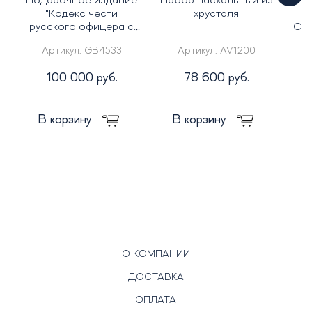
Подарочное издание
Набор пасхальный из
Ж
"Кодекс чести
хрусталя
С
русского офицера с
Сим
иконой св. Георгий
Артикул:
GB4533
Артикул:
AV1200
Победоносец"
100 000 руб.
78 600 руб.
В корзину
В корзину
О КОМПАНИИ
ДОСТАВКА
ОПЛАТА