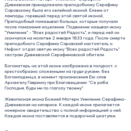
Дивеевская принадлежала преподобному Серафиму
Саровскому, была его келейной иконой. Елеем от
лампады, горевшей перед этой святой иконой,
Преподобный помазывал больных, которые получали
после помазания исцеление. Подвижник называл икону
"Умиление" - "Всех радостей Радость", и перед ней он
скончался на молитве 2 января 1833 года. После смерти
преподобного Серафима Саровский настоятель о.
Нифонт отдал святую икону "Всех радостей Радость"
сестрам Дивеевской Серафимовской обители.
Богоматерь на этой иконе изображена в полурост, с
крестообразно сложенными на груди руками, без
Богомладенца, в момент произнесения Ею слов
Архангелу Гавриилу при Благовещении: "Се раба
Господня, буди ми по глаголу твоему".
Живописная икона Божией Матери Умиление Серафимо-
Дивеевская на кипарисе. К каждой иконе прилагается
номерное свидетельство с полной информацией о ней.
Каждая икона поставляется в подарочной шкатулке.