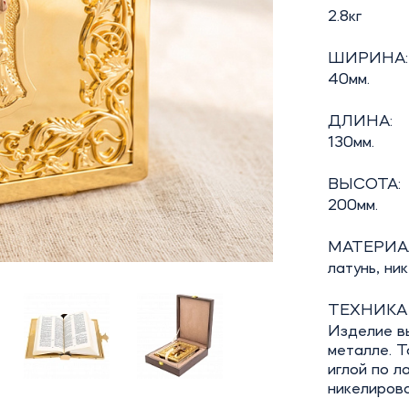
2.8кг
ШИРИНА:
40мм.
ДЛИНА:
130мм.
ВЫСОТА:
200мм.
МАТЕРИА
латунь, ник
ТЕХНИКА
Изделие в
металле. Т
иглой по л
никелирова