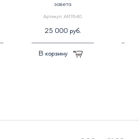
завета
худож
Артикул:
AR7640
Ар
25 000 руб.
2
В корзину
В к