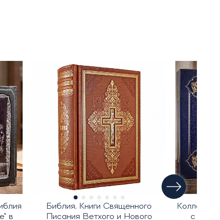
иблия
Библия. Книги Священного
Коллекцио
" в
Писания Ветхого и Нового
с иллю