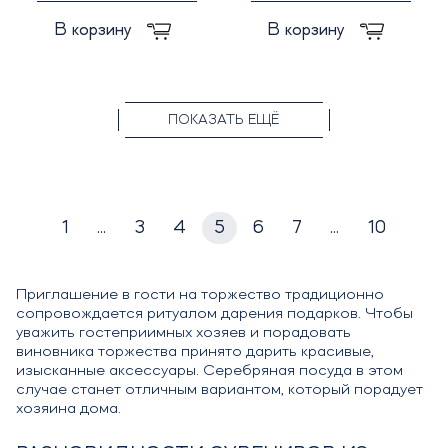
В корзину
В корзину
ПОКАЗАТЬ ЕЩЁ
1
...
3
4
5
6
7
...
10
Приглашение в гости на торжество традиционно
сопровождается ритуалом дарения подарков. Чтобы
уважить гостеприимных хозяев и порадовать
виновника торжества принято дарить красивые,
изысканные аксессуары. Серебряная посуда в этом
случае станет отличным вариантом, который порадует
хозяина дома.