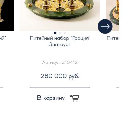
ий"
Питейный набор "Грация"
Питейный н
Златоуст
Артикул:
Z10412
А
280 000 руб.
1
В корзину
В к