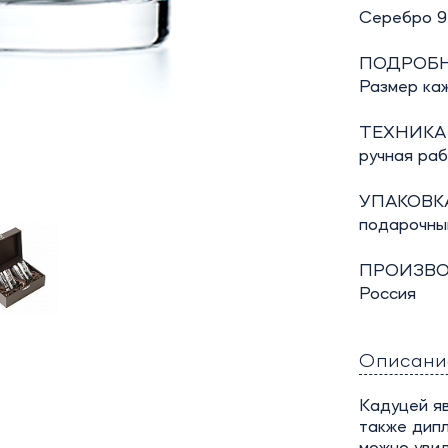
Серебро 92
ПОДРОБН
Размер каж
ТЕХНИКА
ручная ра
УПАКОВКА
подарочны
ПРОИЗВО
Россия
Описани
Кадуцей яв
также дипл