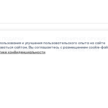
Е ПОДАРКИ
СУВЕНИРНОЕ ОРУЖИЕ
ользования и улучшения пользовательского опыта на сайте
оваться сайтом, Вы соглашаетесь с размещением cookie-фай
РНЫЕ ИЗДЕЛИЯ
НАСТОЛЬНЫЕ ИГРЫ
тике конфиденциальности
.
ЧНЫЕ КНИГИ
РЕЛИГИОЗНЫЕ ПОДАР
СТАТЬИ
Политика конфиденциальности