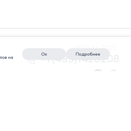
с 9.00 до 21.00
Ок
Подробнее
+7(495)1428208
лов на
КИ