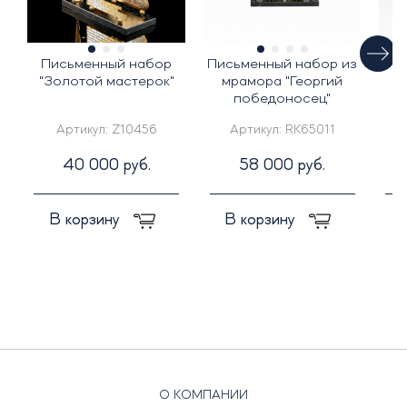
Письменный набор
Письменный набор из
"Золотой мастерок"
мрамора "Георгий
победоносец"
п
Артикул:
Z10456
Артикул:
RK65011
40 000 руб.
58 000 руб.
В корзину
В корзину
О КОМПАНИИ