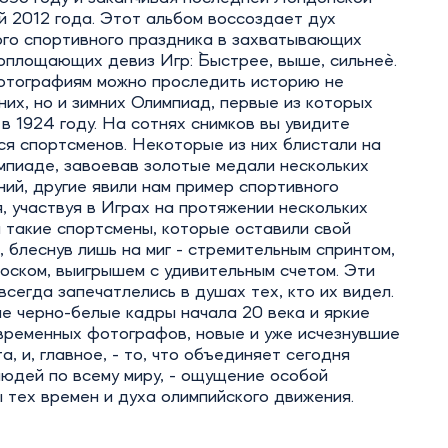
 2012 года. Этот альбом воссоздает дух
ого спортивного праздника в захватывающих
оплощающих девиз Игр: `Быстрее, выше, сильнее`.
отографиям можно проследить историю не
них, но и зимних Олимпиад, первые из которых
в 1924 году. На сотнях снимков вы увидите
я спортсменов. Некоторые из них блистали на
мпиаде, завоевав золотые медали нескольких
ий, другие явили нам пример спортивного
, участвуя в Играх на протяжении нескольких
и такие спортсмены, которые оставили свой
, блеснув лишь на миг - стремительным спринтом,
оском, выигрышем с удивительным счетом. Эти
всегда запечатлелись в душах тех, кто их видел.
е черно-белые кадры начала 20 века и яркие
временных фотографов, новые и уже исчезнувшие
а, и, главное, - то, что объединяет сегодня
юдей по всему миру, - ощущение особой
тех времен и духа олимпийского движения.