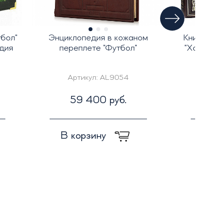
бол"
Энциклопедия в кожаном
Книга по
дия
переплете "Футбол"
"Хоккей
Артикул:
AL9054
Ар
59 400 руб.
7
В корзину
В к