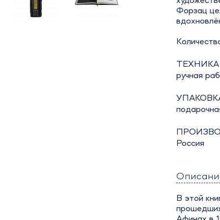
художеств
Форзац цел
вдохновлён
Количество
ТЕХНИКА
ручная ра
УПАКОВКА
подарочна
ПРОИЗВО
Россия
Описани
В этой кн
прошедших
Афинах в 1