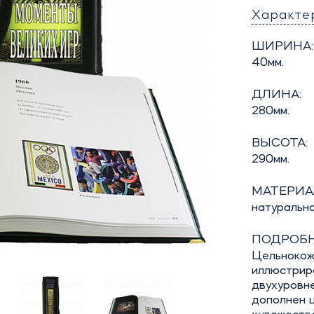
Характе
ШИРИНА:
40мм.
ДЛИНА:
280мм.
ВЫСОТА:
290мм.
МАТЕРИА
натуральн
ПОДРОБН
Цельнокож
иллюстрир
двухуровне
дополнен 