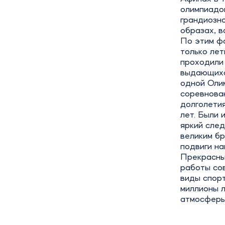
олимпиадой
грандиозн
образах, в
По этим ф
только лет
проходили 
выдающихс
одной Оли
соревнован
долголетия
лет. Были 
яркий след
великим бр
подвиги на
Прекрасны
работы со
виды спорт
миллионы л
атмосферы 