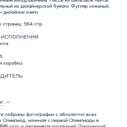
енным изображением. Ляссе из шёлковой ленты.
ьный из дизайнерской бумаги. Футляр кожаный,
 дизайном книги.
 страниц: 564 стр.
 ИСПОЛНЕНИЯ:
бота
:
я коробка.
ДИТЕЛЬ:
е:
иге собраны фотографии с абсолютно всех
 Олимпиад, начиная с первой Олимпиады в
896 году и заканчивая последней Лондонской