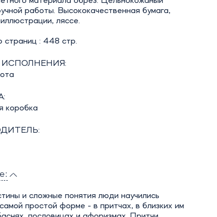
летного материала обрез. Цельнокожаный
учной работы. Высококачественная бумага,
иллюстрации, ляссе.
 страниц : 448 стр.
 ИСПОЛНЕНИЯ:
бота
:
я коробка
ДИТЕЛЬ:
е:
тины и сложные понятия люди научились
 самой простой форме - в притчах, в близких им
аснях, пословицах и афоризмах. Притчи