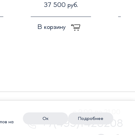
37 500 руб.
7
В корзину
В к
с 9.00 до 21.00
Ок
Подробнее
+7(495)1428208
лов на