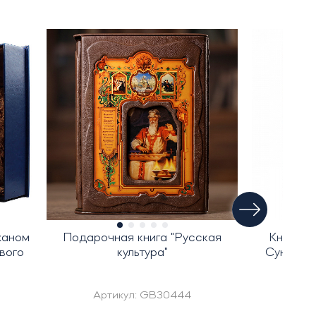
жаном
Подарочная книга "Русская
Книга в
вого
культура"
Сунь-Цзы
вели
Артикул:
GB30444
Ар