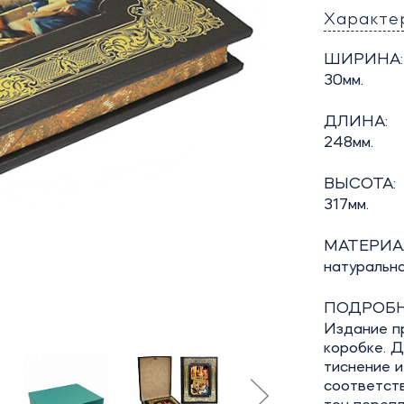
Характе
ШИРИНА:
30мм.
ДЛИНА:
248мм.
ВЫСОТА:
317мм.
МАТЕРИА
натуральн
ПОДРОБН
Издание п
коробке. Д
тиснение и
соответст