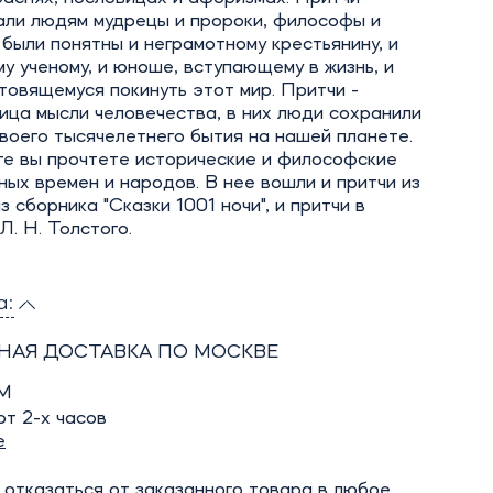
али людям мудрецы и пророки, философы и
 были понятны и неграмотному крестьянину, и
у ученому, и юноше, вступающему в жизнь, и
отовящемуся покинуть этот мир. Притчи -
ица мысли человечества, в них люди сохранили
воего тысячелетнего бытия на нашей планете.
ге вы прочтете исторические и философские
ных времен и народов. В нее вошли и притчи из
из сборника "Сказки 1001 ночи", и притчи в
Л. Н. Толстого.
а:
НАЯ ДОСТАВКА ПО МОСКВЕ
М
т 2-х часов
е
отказаться от заказанного товара в любое