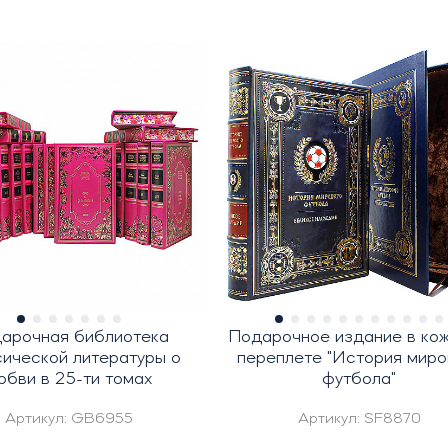
арочная библиотека
Подарочное издание в ко
сической литературы о
переплете "История миро
юбви в 25-ти томах
футбола"
Артикул:
GB6955
Артикул:
SF8870