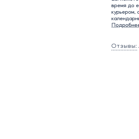
время до е
курьером, 
календарн
Подробне
Отзывы: