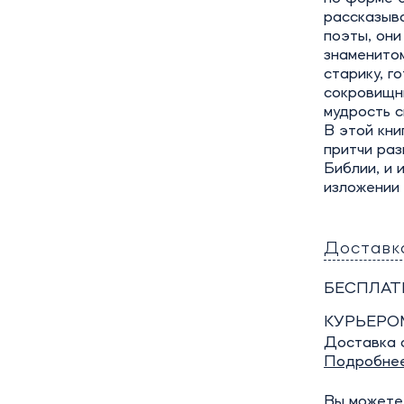
рассказыв
поэты, они
знаменитом
старику, г
сокровищн
мудрость с
В этой кни
притчи раз
Библии, и 
изложении 
Доставк
БЕСПЛАТ
КУРЬЕРО
Доставка о
Подробне
Вы можете 