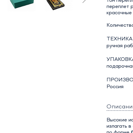
тон переп
переплет р
красочные 
Количество
ТЕХНИКА
ручная ра
УПАКОВКА
подарочна
ПРОИЗВО
Россия
Описани
Высокие ис
излагать в
по форме б