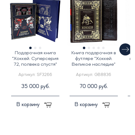
Подарочная книга
Книга подарочная в
По
"Хоккей. Суперсерия
футляре "Хоккей.
ко
72, полвека спустя"
Великое наследие"
и
Артикул:
SF3266
Артикул:
GB8836
35 000 руб.
70 000 руб.
В корзину
В корзину