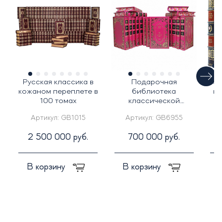
Русская классика в
Подарочная
Под
кожаном переплете в
библиотека
ко
100 томах
классической
"
литературы о любви в
Артикул:
GB1015
Артикул:
GB6955
25-ти томах
2 500 000 руб.
700 000 руб.
В корзину
В корзину