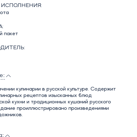
 ИСПОЛНЕНИЯ:
бота
:
й пакет
ДИТЕЛЬ:
е:
ачении кулинарии в русской культуре. Содержит
улинарных рецептов изысканных блюд
кой кухни и традиционных кушаний русского
здание проиллюстрировано произведениями
дожников.
а: