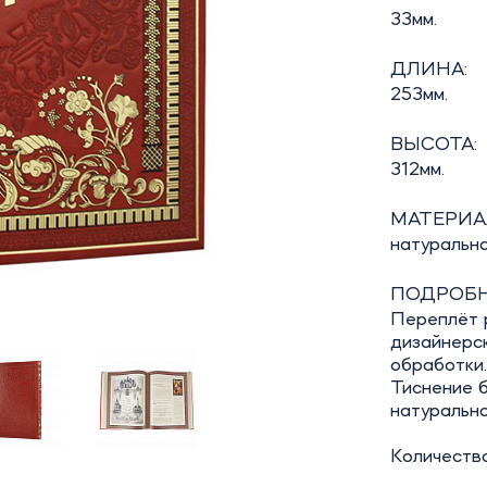
33мм.
ДЛИНА:
253мм.
ВЫСОТА:
312мм.
МАТЕРИА
натуральн
ПОДРОБН
Переплёт р
дизайнерск
обработки
Тиснение б
натурально
Количество