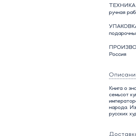
ТЕХНИКА
ручная ра
УПАКОВКА
подарочны
ПРОИЗВО
Россия
Описани
Книга о зн
семьсот к
императорс
народа. И
русских ху
Доставк