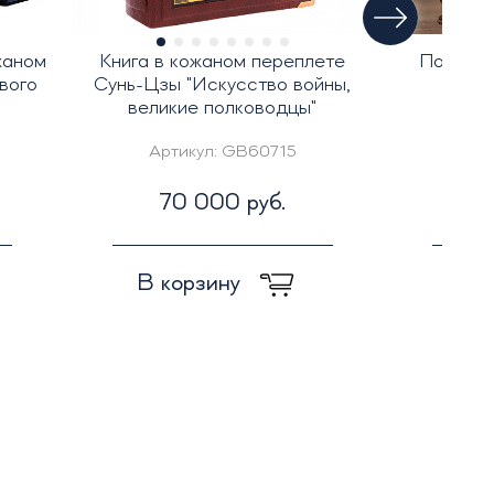
жаном
Книга в кожаном переплете
Подароч
вого
Сунь-Цзы "Искусство войны,
великие полководцы"
Артикул:
GB60715
Арт
70 000 руб.
3
В корзину
В к