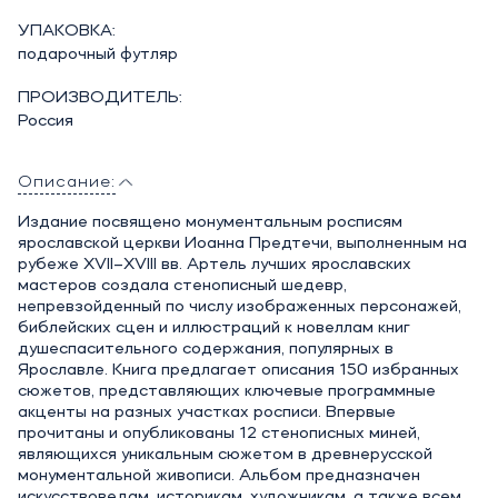
УПАКОВКА:
подарочный футляр
ПРОИЗВОДИТЕЛЬ:
Россия
Описание:
Издание посвящено монументальным росписям
ярославской церкви Иоанна Предтечи, выполненным на
рубеже XVII–XVIII вв. Артель лучших ярославских
мастеров создала стенописный шедевр,
непревзойденный по числу изображенных персонажей,
библейских сцен и иллюстраций к новеллам книг
душеспасительного содержания, популярных в
Ярославле. Книга предлагает описания 150 избранных
сюжетов, представляющих ключевые программные
акценты на разных участках росписи. Впервые
прочитаны и опубликованы 12 стенописных миней,
являющихся уникальным сюжетом в древнерусской
монументальной живописи. Альбом предназначен
искусствоведам, историкам, художникам, а также всем