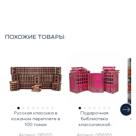
ПОХОЖИЕ ТОВАРЫ:
Русская классика в
Подарочная
Под
кожаном переплете в
библиотека
ко
100 томах
классической
"
литературы о любви в
Артикул:
GB1015
Артикул:
GB6955