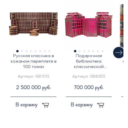
Русская классика в
Подарочная
Под
кожаном переплете в
библиотека
ко
100 томах
классической
"
литературы о любви в
Артикул:
GB1015
Артикул:
GB6955
25-ти томах
2 500 000 руб.
700 000 руб.
В корзину
В корзину