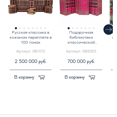
Русская классика в
Подарочная
Под
кожаном переплете в
библиотека
ко
100 томах
классической
"
литературы о любви в
Артикул:
GB1015
Артикул:
GB6955
25-ти томах
2 500 000 руб.
700 000 руб.
В корзину
В корзину