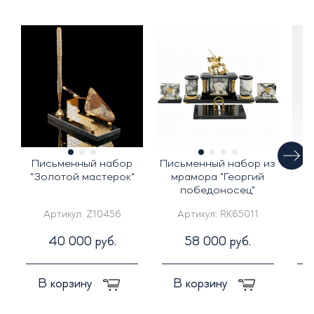
Письменный набор
Письменный набор из
"Золотой мастерок"
мрамора "Георгий
победоносец"
п
Артикул:
Z10456
Артикул:
RK65011
40 000 руб.
58 000 руб.
В корзину
В корзину