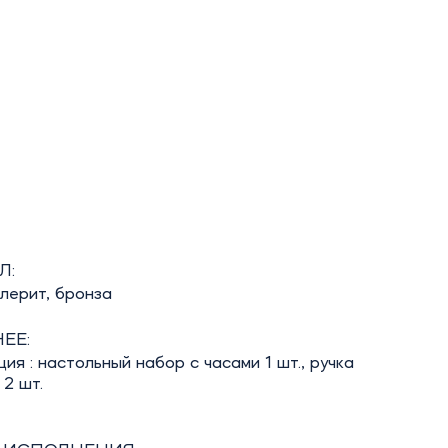
Л:
лерит, бронза
ЕЕ:
ия : настольный набор с часами 1 шт., ручка
2 шт.