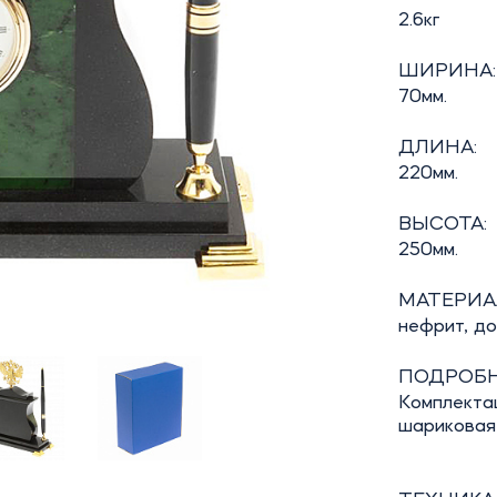
2.6кг
ШИРИНА:
70мм.
ДЛИНА:
220мм.
ВЫСОТА:
250мм.
МАТЕРИА
нефрит, до
ПОДРОБН
Комплектац
шариковая 