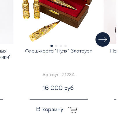
ных
Флеш-карта "Пуля" Златоуст
Набор с
ики"
Артикул:
Z1234
Ар
16 000 руб.
4
В корзину
В к