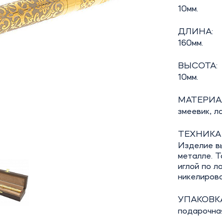
10мм.
ДЛИНА:
160мм.
ВЫСОТА:
10мм.
МАТЕРИА
змеевик, ла
ТЕХНИКА
Изделие в
металле. Т
иглой по л
никелирова
УПАКОВКА
подарочна