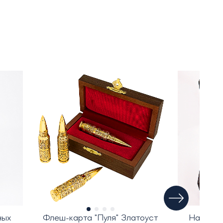
ных
Флеш-карта "Пуля" Златоуст
Набор с