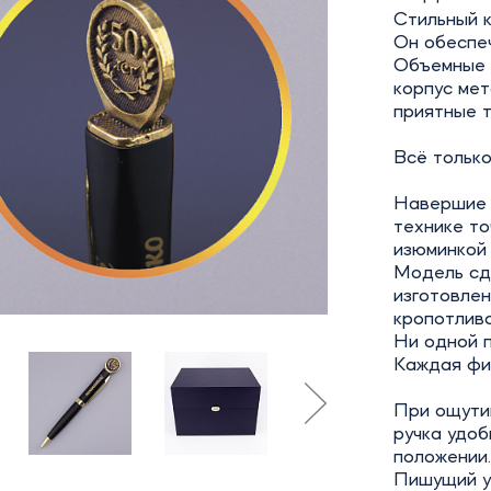
Стильный к
Он обеспеч
Объемные 
корпус мет
приятные 
Всё только
Навершие «
технике то
изюминкой 
Модель сд
изготовлен
кропотливо
Ни одной 
Каждая фиг
При ощутим
ручка удоб
положении
Пишущий у