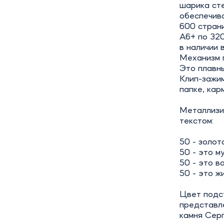
шарика сте
обеспечива
600 стран
А6+ по 320
в наличии 
Механизм 
Это плавны
Клип-зажим
папке, кар
Металлизи
текстом:
50 - золот
50 - это м
50 - это в
50 - это ж
Цвет подст
представле
камня Серп