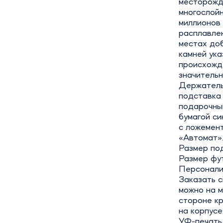
месторожд
многослойн
миллионов 
расплавлен
местах до
камней ука
происхожде
значитель
Держатель,
подставка
подарочны
бумагой си
с ложемент
«Автомат»
Размер под
Размер фут
Персонали
Заказать с
можно на 
стороне к
на корпусе
УФ-печать