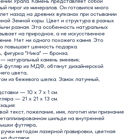
ении Урала. Камень представляет собой
ый пирог из минералов. Он готовился много
лет назад на древних вулканах при остывании
ной Земной коры. Цвет и структура в разных
бычи разная. Эта особенность натуральных
зывает на природное, а не искусственное
ние. Нет ни одного похожего камня. Это
но повышает ценность подарка.
 фигурка "Ника" — бронза;
 — натуральный камень змеевик;
й футляр из МДФ, обтянут дизайнерской
него цвета,
ом из бежевого шелка. Замок латунный,
.
ставки — 10 х 7 х 1 см.
ляра — 21 х 21 х 13 см.
зация:
вой текст, пожелание, имя, логотип или признание
металлизированном шильде на внутренней
рышки футляра,
 ручки методом лазерной гравировки, цветная
 на футляре.