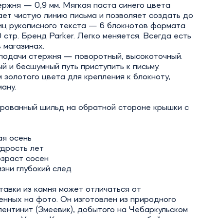
ржня — 0,9 мм. Мягкая паста синего цвета
ет чистую линию письма и позволяет создать до
иц рукописного текста — 6 блокнотов формата
 стр. Бренд Parker. Легко меняется. Всегда есть
в магазинах.
подачи стержня — поворотный, высокоточный.
й и бесшумный путь приступить к письму.
 золотого цвета для крепления к блокноту,
ману.
рованный шильд на обратной стороне крышки с
ая осень
удрость лет
озраст сосен
изни глубокий след
авки из камня может отличаться от
нных на фото. Он изготовлен из природного
ентинит (Змеевик), добытого на Чебаркульском