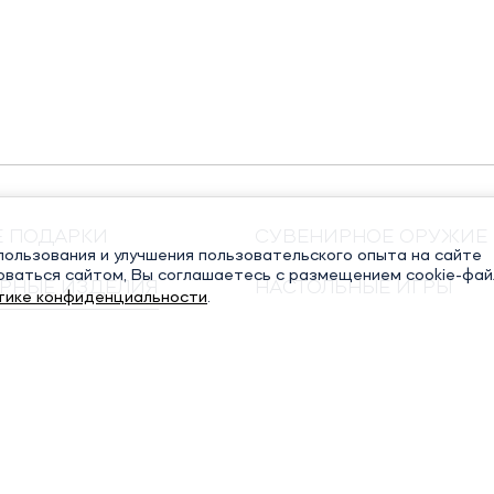
Е ПОДАРКИ
СУВЕНИРНОЕ ОРУЖИЕ
ользования и улучшения пользовательского опыта на сайте
оваться сайтом, Вы соглашаетесь с размещением cookie-фай
РНЫЕ ИЗДЕЛИЯ
НАСТОЛЬНЫЕ ИГРЫ
тике конфиденциальности
.
ЧНЫЕ КНИГИ
РЕЛИГИОЗНЫЕ ПОДАР
СТАТЬИ