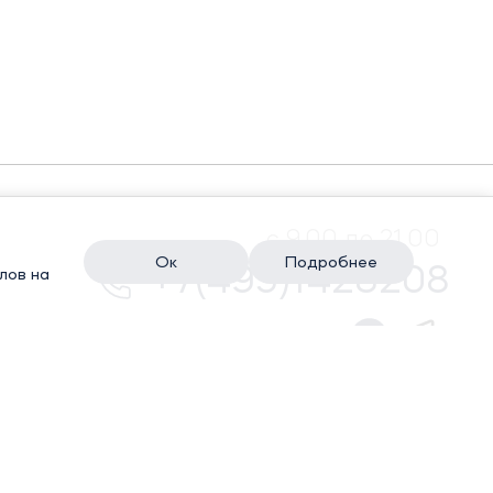
с 9.00 до 21.00
Ок
Подробнее
+7(495)1428208
лов на
КИ