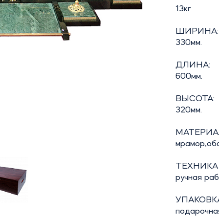
13кг
ШИРИНА:
330мм.
ДЛИНА:
600мм.
ВЫСОТА:
320мм.
МАТЕРИА
мрамор,обс
ТЕХНИКА
ручная ра
УПАКОВКА
подарочна