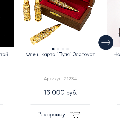
той
Флеш-карта "Пуля" Златоуст
Набор с
Артикул:
Z1234
Ар
16 000 руб.
4
В корзину
В к