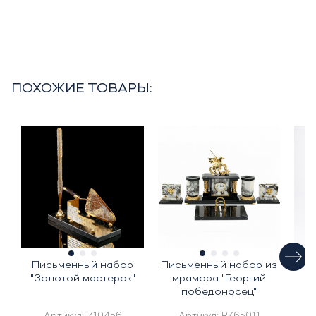
ПОХОЖИЕ ТОВАРЫ:
Письменный набор
Письменный набор из
"Золотой мастерок"
мрамора "Георгий
победоносец"
п