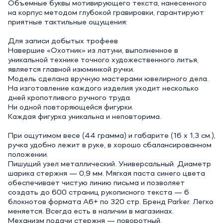
Объемные буквы мотивирующего текста, нанесенного
на корпус методом глубокой гравировки, гарантируют
приятные тактильные ощущения:
Для записи добытых трофеев
Навершие «Охотник» из латуни, выполненное в
уникальной технике точного художественного литья,
является главной изюминкой ручки.
Модель сделана вручную мастерами ювелирного дела.
На изготовление каждого изделия уходит несколько
дней кропотливого ручного труда.
Ни одной повторяющейся фигурки.
Каждая фигурка уникальна и неповторима.
При ощутимом весе (44 грамма) и габарите (16 х 1,3 см.),
ручка удобно лежит в руке, в хорошо сбалансированном
положении.
Пишущий узел металлический. Универсальный. Диаметр
шарика стержня — 0,9 мм. Мягкая паста синего цвета
обеспечивает чистую линию письма и позволяет
создать до 600 страниц рукописного текста — 6
блокнотов формата А6+ по 320 стр. Бренд Parker. Легко
меняется. Всегда есть в наличии в магазинах.
Механизм подачи стержня — поворотный,