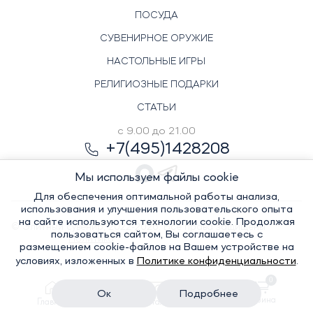
ПОСУДА
СУВЕНИРНОЕ ОРУЖИЕ
НАСТОЛЬНЫЕ ИГРЫ
РЕЛИГИОЗНЫЕ ПОДАРКИ
СТАТЬИ
с 9.00 до 21.00
+7(495)1428208
Мы используем файлы cookie
Для обеспечения оптимальной работы анализа,
использования и улучшения пользовательского опыта
на сайте используются технологии cookie. Продолжая
© Элитный сувенир, 2022-2026. Все права защищены
пользоваться сайтом, Вы соглашаетесь с
Политика
размещением cookie-файлов на Вашем устройстве на
условиях, изложенных в
Политике конфиденциальности
.
0
конфиденциальности
Ок
Подробнее
Корзина
Главная
Каталог