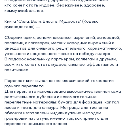
В подарок начальнику, друзьям, сотрудникам, всем,
кто хочет стать мудрее, бережливее, здоровее,
коммуникабельнее.
Книга "Сила. Воля. Власть. Мудрость" (Кодекс
руководителя) —
Сборник ярких, запоминающихся изречений, заповедей,
пословиц и поговорок, метких народных выражений и
анекдотов для сильного, решительного, харизматичного,
успешного и нацеленного только на победу лидера.
В подарок начальнику, партнерам, коллегам и друзьям,
всем, кто хочет стать мудрее, сильнее, эффективнее и
позитивнее.
Переплет книг выполнен по классической технологии
ручного переплета.
Для переплета использована высококачественная кожа
растительного дубления и вспомогательные
переплетные материалы: бумага для форзацев, каптал,
ляссе и ткань для слизуры. Матрицы для тиснения
обложки изготовлены индивидуально методом
гравировки из латуни, именно так, как принято для
переплета наивысшего класса.