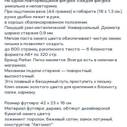
Ни одной повторяющейся фигурки. Каждая фигурка
уникальна и неповторима.
При ощутимом весе (44 грамма) и габарите (16 х 1,3 см.),
ручка удобно лежит в руке,
в хорошо сбалансированном положении.
Пишущий узел металлический. Универсальный. Диаметр
шарика стержня 0,9 мм.
Мягкая паста синего цвета обеспечивает чистую линию
письма и позволяет создать
до 600 страниц рукописного текста — 6 блокнотов
формата А6+ по 320 стр.
Бренд Parker. Легко меняется. Всегда есть в наличии в
магазинах.
Механизм подачи стержня — поворотный,
высокоточный.
Это плавный и бесшумный путь приступить к письму.
Клип-зажим золотого цвета для крепления к блокноту,
папке, карману.
Размер футляра: 42 х 23 х 16 см.
Материал футляра: дерево, обтянут дизайнерской
бумагой синего цвета,
ложемент: поролон, бежевый сатин, замок латунный,
конструктив: "Автомат"