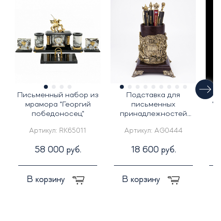
Письменный набор из
Подставка для
П
мрамора "Георгий
письменных
"З
победоносец"
принадлежностей
"Дорожники"
Артикул:
RK65011
Артикул:
AG0444
58 000 руб.
18 600 руб.
В корзину
В корзину