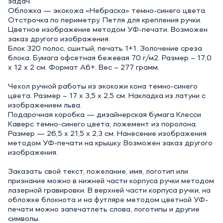
задач.
Обложка — экокожа «Небраска» темно-синего цвета.
Отстрочка по периметру. Петля для крепления ручки.
Цветное изображение методом УФ-печати. Возможен
заказ другого изображения.
Блок 320 полос, сшитый, печать 1+1. Золочение среза
блока. Бумага офсетная бежевая 70 г/м2. Размер – 17,0
х 12 х 2 см. Формат А6+. Вес – 277 грамм.
Чехол ручной работы из экокожи кона темно-синего
цвета. Размер – 17 х 3,5 х 2,5 см. Накладка из латуни с
изображением льва.
Подарочная коробка — дизайнерская бумага Клесси
Каверс темно-синего цвета, ложемент из поролона.
Размер — 26,5 х 21,5 х 2,3 см. Нанесение изображения
методом УФ-печати на крышку. Возможен заказ другого
изображения.
Заказать свой текст, пожелание, имя, логотип или
признание можно в нижней части корпуса ручки методом
лазерной гравировки. В верхней части корпуса ручки, на
обложке блокнота и на футляре методом цветной УФ-
печати можно запечатлеть слова, логотипы и другие
символы.