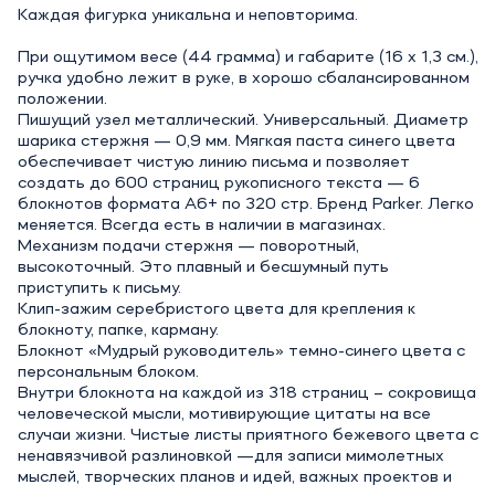
Каждая фигурка уникальна и неповторима.
При ощутимом весе (44 грамма) и габарите (16 х 1,3 см.),
ручка удобно лежит в руке, в хорошо сбалансированном
положении.
Пишущий узел металлический. Универсальный. Диаметр
шарика стержня — 0,9 мм. Мягкая паста синего цвета
обеспечивает чистую линию письма и позволяет
создать до 600 страниц рукописного текста — 6
блокнотов формата А6+ по 320 стр. Бренд Parker. Легко
меняется. Всегда есть в наличии в магазинах.
Механизм подачи стержня — поворотный,
высокоточный. Это плавный и бесшумный путь
приступить к письму.
Клип-зажим серебристого цвета для крепления к
блокноту, папке, карману.
Блокнот «Мудрый руководитель» темно-синего цвета с
персональным блоком.
Внутри блокнота на каждой из 318 страниц – сокровища
человеческой мысли, мотивирующие цитаты на все
случаи жизни. Чистые листы приятного бежевого цвета с
ненавязчивой разлиновкой —для записи мимолетных
мыслей, творческих планов и идей, важных проектов и