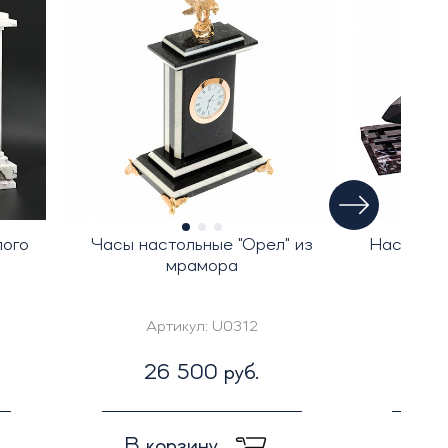
лого
Часы настольные "Орел" из
Настольн
мрамора
"Па
Артикул:
U0312
Ар
26 500 руб.
5
В корзину
В к