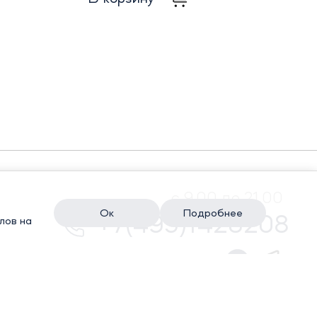
с 9.00 до 21.00
Ок
Подробнее
+7(495)1428208
лов на
КИ