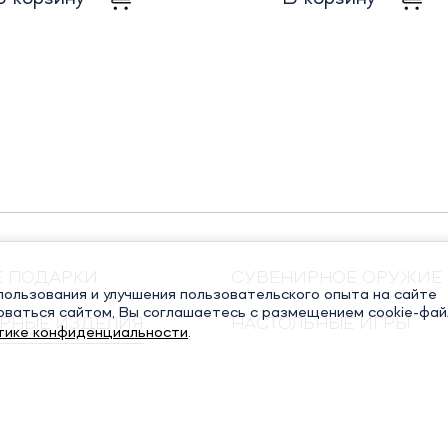
Е ПОДАРКИ
СУВЕНИРНОЕ ОРУЖИЕ
ользования и улучшения пользовательского опыта на сайте
оваться сайтом, Вы соглашаетесь с размещением cookie-фай
РНЫЕ ИЗДЕЛИЯ
НАСТОЛЬНЫЕ ИГРЫ
тике конфиденциальности
.
ЧНЫЕ КНИГИ
РЕЛИГИОЗНЫЕ ПОДАР
СТАТЬИ