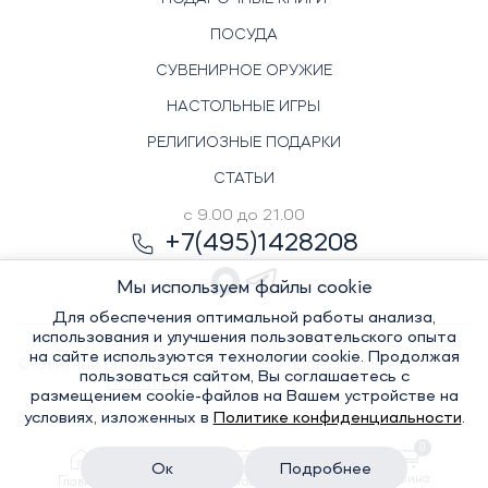
ПОСУДА
СУВЕНИРНОЕ ОРУЖИЕ
НАСТОЛЬНЫЕ ИГРЫ
РЕЛИГИОЗНЫЕ ПОДАРКИ
СТАТЬИ
с 9.00 до 21.00
+7(495)1428208
Мы используем файлы cookie
Для обеспечения оптимальной работы анализа,
использования и улучшения пользовательского опыта
на сайте используются технологии cookie. Продолжая
© Элитный сувенир, 2022-2026. Все права защищены
пользоваться сайтом, Вы соглашаетесь с
Политика
размещением cookie-файлов на Вашем устройстве на
условиях, изложенных в
Политике конфиденциальности
.
0
конфиденциальности
Ок
Подробнее
Корзина
Главная
Каталог