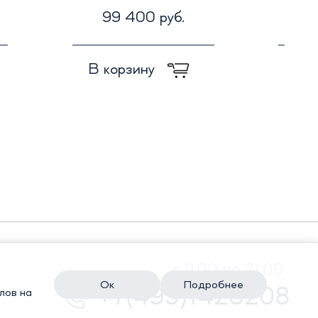
99 400 руб.
1
В корзину
В к
с 9.00 до 21.00
Ок
Подробнее
+7(495)1428208
лов на