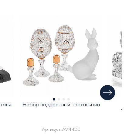
сталя
Набор подарочный пасхальный
Набо
"Хрус
Артикул:
AV4400
Ар