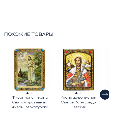
ПОХОЖИЕ ТОВАРЫ:
Живописная икона
Икона живописная
Ж
Святой праведный
Святой Александр
С
Симеон Верхотурский
Невский
на кипарисе