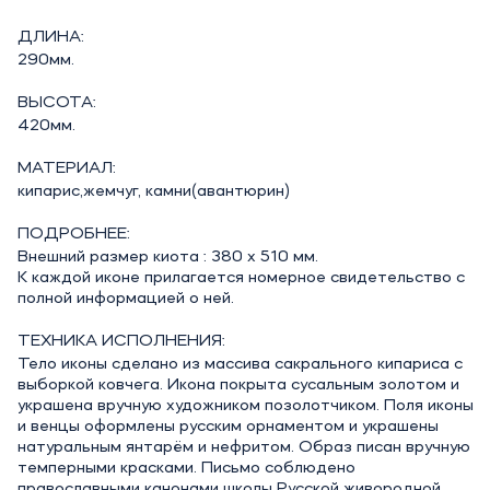
ДЛИНА:
290мм.
ВЫСОТА:
420мм.
МАТЕРИАЛ:
кипарис,жемчуг, камни(авантюрин)
ПОДРОБНЕЕ:
Внешний размер киота : 380 х 510 мм.
К каждой иконе прилагается номерное свидетельство с
полной информацией о ней.
ТЕХНИКА ИСПОЛНЕНИЯ:
Тело иконы сделано из массива сакрального кипариса с
выборкой ковчега. Икона покрыта сусальным золотом и
украшена вручную художником позолотчиком. Поля иконы
и венцы оформлены русским орнаментом и украшены
натуральным янтарём и нефритом. Образ писан вручную
темперными красками. Письмо соблюдено
православными канонами школы Русской живородной