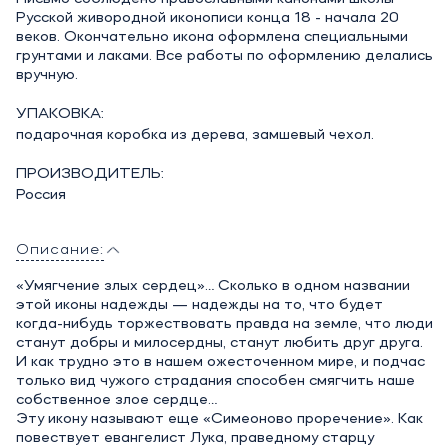
Русской живородной иконописи конца 18 - начала 20
веков. Окончательно икона оформлена специальными
грунтами и лаками. Все работы по оформлению делались
вручную.
УПАКОВКА:
подарочная коробка из дерева, замшевый чехол.
ПРОИЗВОДИТЕЛЬ:
Россия
Описание:
«Умягчение злых сердец»… Сколько в одном названии
этой иконы надежды — надежды на то, что будет
когда-нибудь торжествовать правда на земле, что люди
станут добры и милосердны, станут любить друг друга.
И как трудно это в нашем ожесточенном мире, и подчас
только вид чужого страдания способен смягчить наше
собственное злое сердце…
Эту икону называют еще «Симеоново проречение». Как
повествует евангелист Лука, праведному старцу