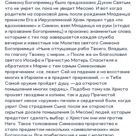
Симеону Богоприимцу было предсказано Духом Святым,
что не умрет он, пока не увидит Мессию. И вот когда
родители на сороковой день после рождения Младенца
принесли Его в Иерусалимский Храм, пришел туда «по
вдохновению» и Симеон, взял Младенца на руки (откуда
и прозвание Богоприимец) и произнес знаменитые слова,
которыми с тех пор завершается каждая служба
вечерни и известные как Молитва святого Симеона
Богоприимца: «Ныне отпущаеши раба Твоего, Владыко,
по глаголу Твоему, с миром…» После же он благословил
святого Иосифа и Пречистую Матерь Спасителя и
обратился к Марии с тем самым Симеоновым
проречением: «се, лежит Сей на падение и на восстание
многих в Израиле и в предмет пререканий, — и Тебе
Самой оружие пройдет душу, —да откроются
помышления многих сердец». Подобно тому как Христа
пронзят гвоздями и копием, так и душу Пречистой
поразит некое «оружие» печали и сердечной боли, когда
узрит Она страдания Сына; после же откроются
скрытые доселе помышления (о Мессии) людей, которым
предстоит сделать выбор: с Христом они или против
Него. Такое толкование Симеонова пророчества и
стало предметом нескольких «символических» икон
Богородицы. Все прибегающие к ним с молитвою