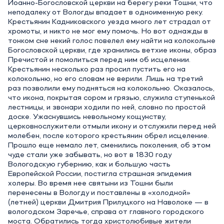
Иоанно-Богословской церкви на берегу реки Тошни, что
неподалеку от Вологды впадает в одноименную реку.
Крестьянин Кадниковского уезда много лет страдал от
хромоты, и никто не мог ему помочь. Но вот однажды в
тонком сне некий голос повелел ему найти на колокольне
Богословской церкви, где хранились ветхие иконы, образ
Пречистой и помолиться перед ним об исцелении.
Крестьянин несколько раз просил пустить его на
колокольню, но его словам не верили. Лишь на третий
раз позволили ему подняться на колокольню. Оказалось,
что икона, покрытая сором и грязью, служила ступенькой
лестницы, и звонари ходили по ней, словно по простой
доске. Ужаснувшись невольному кощунству,
церковнослужители отмыли икону и отслужили перед ней
молебен, после которого крестьянин обрел исцеление.
Прошло еще немало лет, сменились поколения, об этом
чуде стали уже забывать, но вот в 1830 году
Вологодскую губернию, как и большую часть
Европейской России, постигла страшная эпидемия
холеры. Во время нее святыни из Тошни были
перенесены в Вологду и поставлены в «холодной»
(летней) церкви Дмитрия Прилуцкого на Наволоке — в
вологодском Заречье, справа от главного городского
моста. Обратились тогда христолюбивые жители