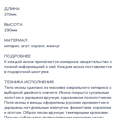
ДЛИНА:
210мм.
ВЫСОТА:
290мм.
МАТЕРИАЛ:
кипарис, агат, коралл, жемчуг
ПОДРОБНЕЕ:
К каждой иконе прилагается номерное свидетельство с
полной информацией о ней. Каждая икона поставляется
в подарочной шкатулке.
ТЕХНИКА ИСПОЛНЕНИЯ:
Тело иконы сделано из массива сакрального кипариса с
выборкой двойного ковчега. Икона покрыта сусальным
золотом и украшена вручную художником позолотчиком.
Поля иконы и венцы оформлены русским орнаментом и
украшены натуральным жемчугом, фианитами, кораллом
и агатом. Образ писан вручную темперными красками.
Письмо соблюдено православными канонами школы