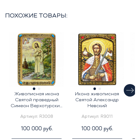
ПОХОЖИЕ ТОВАРЫ:
Живописная икона
Икона живописная
Ж
Святой праведный
Святой Александр
С
Симеон Верхотурский
Невский
на кипарисе
Артикул:
R3008
Артикул:
R9011
100 000 руб.
100 000 руб.