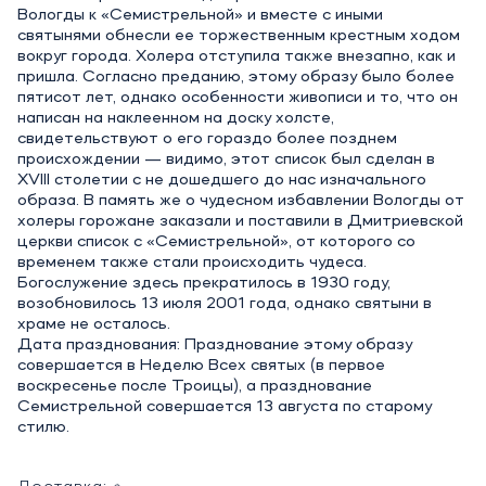
Вологды к «Семистрельной» и вместе с иными
святынями обнесли ее торжественным крестным ходом
вокруг города. Холера отступила также внезапно, как и
пришла. Согласно преданию, этому образу было более
пятисот лет, однако особенности живописи и то, что он
написан на наклеенном на доску холсте,
свидетельствуют о его гораздо более позднем
происхождении — видимо, этот список был сделан в
XVIII столетии с не дошедшего до нас изначального
образа. В память же о чудесном избавлении Вологды от
холеры горожане заказали и поставили в Дмитриевской
церкви список с «Семистрельной», от которого со
временем также стали происходить чудеса.
Богослужение здесь прекратилось в 1930 году,
возобновилось 13 июля 2001 года, однако святыни в
храме не осталось.
Дата празднования: Празднование этому образу
совершается в Неделю Всех святых (в первое
воскресенье после Троицы), а празднование
Семистрельной совершается 13 августа по старому
стилю.