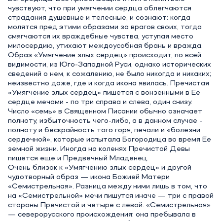
чувствуют, что при умягчении сердца облегчаются
страдания душевные и телесные, и сознают: когда
молятся пред этими образами за врагов своих, тогда
смягчаются их враждебные чувства, уступая место
милосердию, утихают междоусобная брань и вражда.
Образ «Умягчение злых сердец» происходит, по всей
видимости, из Юго-Западной Руси, однако исторических
сведений о нем, к сожалению, не было никогда и никаких;
неизвестно даже, где и когда икона явилась. Пречистая
«Умягчение злых сердец» пишется с вонзенными в Ее
сердце мечами - по три справа и слева, один снизу.
Число «семь» в Священном Писании обычно означает
полноту, избыточность чего-либо, а в данном случае -
полноту и бескрайность того горя, печали и «болезни
сердечной», которые испытала Богородица во время Ее
земной жизни. Иногда на коленях Пречистой Девы
пишется еще и Предвечный Младенец.
Очень близок к «Умягчению злых сердец» и другой
чудотворный образ — икона Божией Матери
«Семистрельная». Разница между ними лишь в том, что
на «Семистрельной» мечи пишутся иначе — три с правой
стороны Пречистой и четыре с левой. «Семистрельная»
— северорусского происхождения: она пребывала в