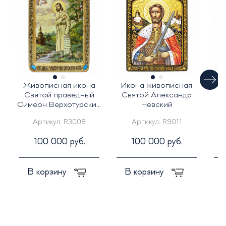
Живописная икона
Икона живописная
Ж
Святой праведный
Святой Александр
С
Симеон Верхотурский
Невский
на кипарисе
Артикул:
R3008
Артикул:
R9011
100 000 руб.
100 000 руб.
В корзину
В корзину