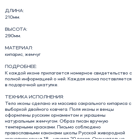
ДЛИНА:
210мм.
ВЫСОТА:
290мм.
МАТЕРИАЛ:
кипарис, жемчуг
ПОДРОБНЕЕ:
К каждой иконе прилагается номерное свидетельство с
полной информацией о ней. Каждая икона поставляется
в подарочной шкатулке.
ТЕХНИКА ИСПОЛНЕНИЯ:
Тело иконы сделано из массива сакрального кипариса с
выборкой двойного ковчега. Поля иконы и венцы
оформлены русским орнаментом и украшены
натуральным жемчугом. Образ писан вручную
темперными красками. Письмо соблюдено
православными канонами школы Русской живородной
иконописи конца 18 - начала 20 веков. Окончательно