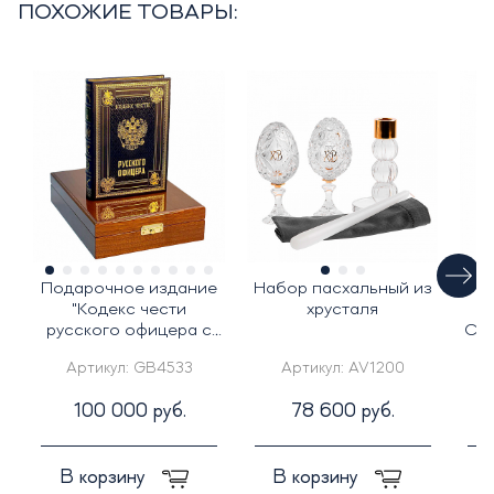
ПОХОЖИЕ ТОВАРЫ:
Подарочное издание
Набор пасхальный из
Ж
"Кодекс чести
хрусталя
С
русского офицера с
Сим
иконой св. Георгий
Артикул:
GB4533
Артикул:
AV1200
Победоносец"
100 000 руб.
78 600 руб.
В корзину
В корзину