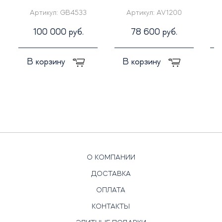
иконой св. Георгий
Артикул:
GB4533
Артикул:
AV1200
Победоносец"
100 000 руб.
78 600 руб.
В корзину
В корзину
О КОМПАНИИ
ДОСТАВКА
ОПЛАТА
КОНТАКТЫ