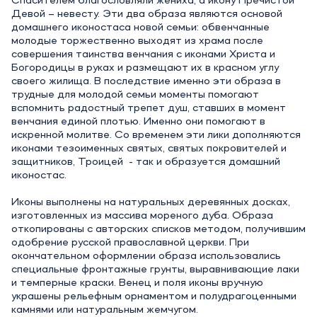
Спасителем благословляли жениха, а икону Пречистой
Девой – невесту. Эти два образа являются основой
домашнего иконостаса новой семьи: обвенчанные
молодые торжественно выходят из храма после
совершения таинства венчания с иконами Христа и
Богородицы в руках и размещают их в красном углу
своего жилища. В последствие именно эти образа в
трудные для молодой семьи моменты помогают
вспомнить радостный трепет душ, ставших в момент
венчания единой плотью. Именно они помогают в
искренной молитве. Со временем эти лики дополняются
иконами тезоименных святых, святых покровителей и
защитников, Троицей - так и образуется домашний
иконостас.
Иконы выполнены на натуральных деревянных досках,
изготовленных из массива мореного дуба. Образа
откопированы с авторских списков методом, получившим
одобрение русской православной церкви. При
окончательном оформлении образа использовались
специальные фронтажные грунты, выравнивающие лаки
и темперные краски. Венец и поля иконы вручную
украшены рельефным орнаментом и полудрагоценными
камнями или натуральным жемчугом.