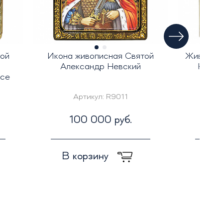
ой
Икона живописная Святой
Живописн
Александр Невский
Никол
исе
Артикул:
R9011
А
100 000 руб.
1
В корзину
В к