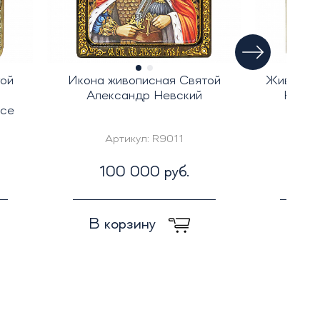
ой
Икона живописная Святой
Живописн
Александр Невский
Никол
исе
Артикул:
R9011
А
100 000 руб.
1
В корзину
В к