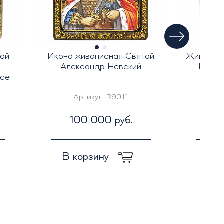
ой
Икона живописная Святой
Живописн
Александр Невский
Никол
исе
Артикул:
R9011
А
100 000 руб.
1
В корзину
В к