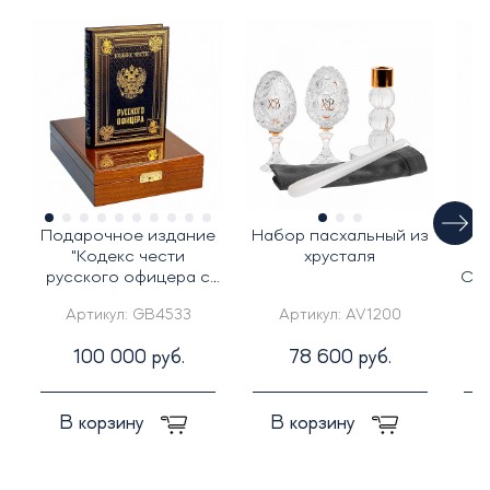
Подарочное издание
Набор пасхальный из
Ж
"Кодекс чести
хрусталя
С
русского офицера с
Сим
иконой св. Георгий
Артикул:
GB4533
Артикул:
AV1200
Победоносец"
100 000 руб.
78 600 руб.
В корзину
В корзину