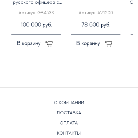
русского офицера с
Сим
иконой св. Георгий
Артикул:
GB4533
Артикул:
AV1200
Победоносец"
100 000 руб.
78 600 руб.
В корзину
В корзину
О КОМПАНИИ
ДОСТАВКА
ОПЛАТА
КОНТАКТЫ