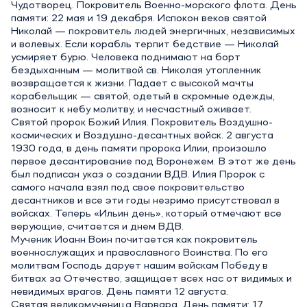
Чудотворец. Покровитель Военно-морского флота. День
памяти: 22 мая и 19 декабря. Испокон веков святой
Николай — покровитель людей энергичных, независимых
и волевых. Если корабль терпит бедствие — Николай
усмиряет бурю. Человека поднимают на борт
бездыханным — молитвой св. Николая утопленник
возвращается к жизни. Падает с высокой мачты
корабельщик — святой, одетый в скромные одежды,
возносит к небу молитву, и несчастный оживает.
Святой пророк Божий Илия. Покровитель Воздушно-
космических и Воздушно-десантных войск. 2 августа
1930 года, в день памяти пророка Илии, произошло
первое десантирование под Воронежем. В этот же день
был подписан указ о создании ВДВ. Илия Пророк с
самого начала взял под свое покровительство
десантников и все эти годы незримо присутствовал в
войсках. Теперь «Ильин день», который отмечают все
верующие, считается и днем ВДВ.
Мученик Иоанн Воин почитается как покровитель
военнослужащих и православного Воинства. По его
молитвам Господь дарует нашим войскам Победу в
битвах за Отечество, защищает всех нас от видимых и
невидимых врагов. День памяти 12 августа.
Святая великомученица Варвара. День памяти: 17