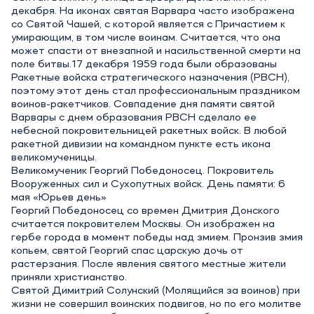
декабря. На иконах святая Варвара часто изображена
со Святой Чашей, с которой является с Причастием к
умирающим, в том числе воинам. Считается, что она
может спасти от внезапной и насильственной смерти на
поле битвы.17 декабря 1959 года были образованы
Ракетные войска стратегического назначения (РВСН),
поэтому этот день стал профессиональным праздником
воинов-ракетчиков. Совпадение дня памяти святой
Варвары с днем образования РВСН сделало ее
небесной покровительницей ракетных войск. В любой
ракетной дивизии на командном пункте есть икона
великомученицы.
Великомученик Георгий Победоносец. Покровитель
Вооруженных сил и Сухопутных войск. День памяти: 6
мая «Юрьев день»
Георгий Победоносец со времен Дмитрия Донского
считается покровителем Москвы. Он изображен на
гербе города в момент победы над змием. Пронзив змия
копьем, святой Георгий спас царскую дочь от
растерзания. После явления святого местные жители
приняли христианство.
Святой Димитрий Солунский (Молящийся за воинов) при
жизни не совершил воинских подвигов, но по его молитве