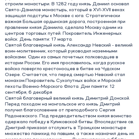
строили монастыри. В 1282 году князь Даниил основал
Свято-Данилов монастырь, который в XVI-XVII веках
защищал подступы к Москве с юга. Стратегически
важная Большая ордынская дорога, построенная при
правлении князя Даниила, сделала Москву одним из
центров торговых путей. Покровитель Инженерных
войск. День памяти: 17 марта.
Святой благоверный князь Александр Невский - великий
воин-молитвенник, который руководил наземными
войсками. Один из самых почетных полководцев в
истории России. Его имя прославилось, когда русское
войско повергло крестоносцев в битве на Чудском
Озере. Считается, что перед смертью Невский стал
монахом.Покровитель Сухопутных войск и Морской
пехоты Военно-Морского Флота. Дни памяти: 12
сентября, 6 декабря
Святой благоверный великий князь Димитрий Донской.
Перед походом на монгольское иго князь Дмитрий
получил благословение от преподобного Сергия
Радонежского. Под предводительством князя воинство
одержало победу в Куликовской битвы. Впоследствие св.
Дмитрий приказал отслужить в Троицком монастыре
множество панихид по павшим, а также назначил день их