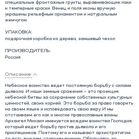
специальные фронтажные грунты, выравнивающие лаки
и темперные краски. Венец и поля иконы вручную
украшены рельефным орнаментом и натуральным
жемчугом.
УПАКОВКА:
подарочная коробка из дерева, замшевый чехол.
ПРОИЗВОДИТЕЛЬ:
Россия
Описание:
Небесное воинство ведет постоянную борьбу с силами
дьявола. И наши земные сражения – это проекция
небесной битвы за сохранение собственных культурных
ценностей, своих корней. Это борьба за право говорить
на своем языке и исповедовать свою веру. И мы
отстаиваем его как и многие православные воины.
Архангел Михаил именуется вождем воинства Господня,
который ведет борьбу против дьявола и его
приспешников. Поэтому его и называют архистратигом,
то есть вождем, старшим воином. Обращаясь за