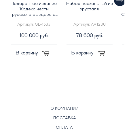
Подарочное издание
Набор пасхальный из
Ж
"Кодекс чести
хрусталя
С
русского офицера с
Сим
иконой св. Георгий
Артикул:
GB4533
Артикул:
AV1200
Победоносец"
100 000 руб.
78 600 руб.
В корзину
В корзину
О КОМПАНИИ
ДОСТАВКА
ОПЛАТА