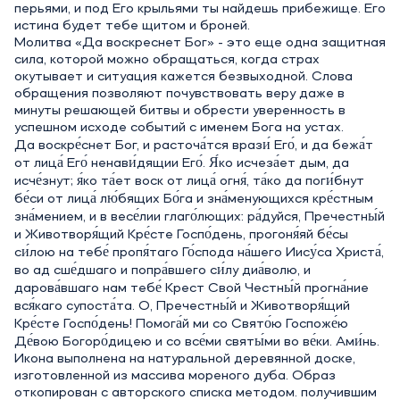
перьями, и под Его крыльями ты найдешь прибежище. Его
истина будет тебе щитом и броней.
Молитва «Да воскреснет Бог» - это еще одна защитная
сила, которой можно обращаться, когда страх
окутывает и ситуация кажется безвыходной. Слова
обращения позволяют почувствовать веру даже в
минуты решающей битвы и обрести уверенность в
успешном исходе событий с именем Бога на устах.
Да воскре́снет Бог, и расточа́тся врази́ Его́, и да бежа́т
от лица́ Его́ ненави́дящии Его́. Я́ко исчеза́ет дым, да
исче́знут; я́ко та́ет воск от лица́ огня́, та́ко да поги́бнут
бе́си от лица́ лю́бящих Бо́га и зна́менующихся кре́стным
зна́мением, и в весе́лии глаго́лющих: ра́дуйся, Пречестны́й
и Животворя́щий Кре́сте Госпо́день, прогоня́яй бе́сы
си́лою на тебе́ пропя́таго Го́спода на́шего Иису́са Христа́,
во ад сше́дшаго и попра́вшего си́лу диа́волю, и
дарова́вшаго нам тебе́ Крест Свой Честны́й прогна́ние
вся́каго супоста́та. О, Пречестны́й и Животворя́щий
Кре́сте Госпо́день! Помога́й ми со Свято́ю Госпоже́ю
Де́вою Богоро́дицею и со все́ми святы́ми во ве́ки. Ами́нь.
Икона выполнена на натуральной деревянной доске,
изготовленной из массива мореного дуба. Образ
откопирован с авторского списка методом. получившим