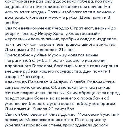
христианам не раз была дарована победа, поэтому
издревле его почитали как покровителя воинов. На
иконах этот угодник Божий изображается в воинских
доспехах, с копьем и мечом в руках. День памяти 8
ноября.
Святой великомученик Феодор Стратилат, верный до
смерти Господу Иисусу Христу, бесстрашный и
жертвенный военачальник, храбрый солдат, издревле
почитается как покровитель православного воинства.
Дни памяти: 21 февраля и 21 июня.
Преподобному Илье Муромцу молятся воины
Пограничной службы. После чудесного исцеления,
дарованного Господом, богатырь многие годы охранял
внешние рубежи нашего государства. Дни памяти:1
января, 11 октября.
Александр Пересвет и Андрей Ослябя, Радонежские
святые монахи-воины. Оба монаха почитаются как
святые покровители военных. К ним обращаются перед
предстоящим боем и во время его с просьбами об
укреплении боевого духа и веры в победу над врагом.
Дни памяти: 19 июля 20 сентября.
Святой благоверный князь Даниил Московский усилил и
расширил Московское княжество. По его приказу
укрепляли городские стены, прокладывали дороги,