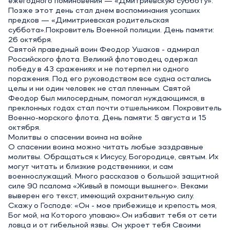
ежегодного поминовения — «Дмитриевскую субботу».
Позже этот день стал днем воспоминания усопших
предков — «Димитриевская родительская
суббота».Покровитель Военной полиции. День памяти:
26 октября.
Святой праведный воин Феодор Ушаков - адмирал
Российского флота. Великий флотоводец одержал
победу в 43 сражениях и не потерпел ни одного
поражения. Под его руководством все судна остались
целы и ни один человек не стал пленным. Святой
Феодор был милосердным, помогал нуждающимся, в
преклонных годах стал почти отшельником. Покровитель
Военно-морского флота. День памяти: 5 августа и 15
октября.
Молитвы о спасении воина на войне
О спасении воина можно читать любые заздравные
молитвы. Обращаться к Иисусу, Богородице, святым. Их
могут читать и близкие родственники, и сам
военнослужащий. Много рассказов о большой защитной
силе 90 псалома «Живый в помощи вышнего». Веками
выверен его текст, имеющий охранительную силу.
Скажу о Господе: «Он - мое прибежище и крепость моя,
Бог мой, на Которого уповаю».Он избавит тебя от сети
ловца и от гибельной язвы. Он укроет тебя Своими