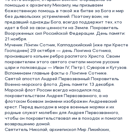
помощью к архангелу Михаилу, мы призываем
божественную помощь в такой же битве за Бога и мир
без дьявольских устремлений. Поэтому воин, не
предавший однажды Бога, всегда поддержит тех, кто
идет в бой за свои ценности на Земле. Покровитель
Вооруженных сил Российской Федерации. День памяти:
21 ноября.
Мученик Ло́нгин Сотник, Каппадокийский (иже при Кресте
Господнем) 29 октября — день Лонгина Сотника,
пронзившего копьем ребра распятого Христа. Своим
покровителем этого святого считали многие русские
цари и полководцы — Иван IV, Петр I, Суворов и Кутузов.
Вспоминаем главные факты о Лонгине Сотнике.
Святой апостол Андрей Первозванный Покровитель
Военно-морского флота. День памяти: 13 декабря.
Морской флот России всегда находился под
покровительством Андрея Первозванного, а на
флотском боевом знамени изображен Андреевский
крест. Перед выходом в море военные моряки и их
родные служат молебен для Андрея Первозванного,
чтобы он покровительствовал им в походах и помогал
возвращению домой.
Святитель Николай, архиепископ Мир Ликийских,