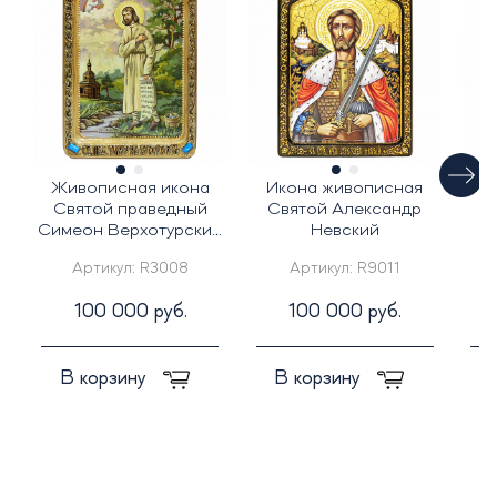
Живописная икона
Икона живописная
Ж
Святой праведный
Святой Александр
С
Симеон Верхотурский
Невский
на кипарисе
Артикул:
R3008
Артикул:
R9011
100 000 руб.
100 000 руб.
В корзину
В корзину