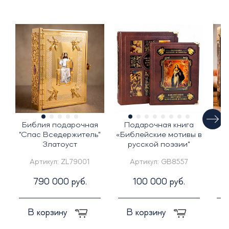
Библия подарочная
Подарочная книга
"Спас Вседержитель"
«Библейские мотивы в
и
Златоуст
русской поэзии"
г
Артикул:
ZL79001
Артикул:
GB8557
790 000 руб.
100 000 руб.
В корзину
В корзину